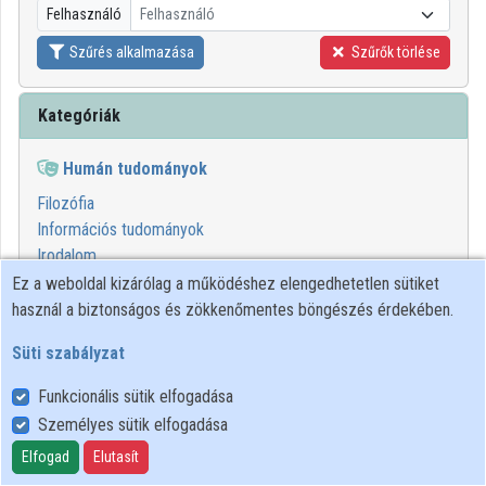
Felhasználó
Felhasználó
Közreműködők
Szűrés alkalmazása
Szűrők törlése
Kategóriák
Humán tudományok
Filozófia
Információs tudományok
Irodalom
Művészet
Ez a weboldal kizárólag a működéshez elengedhetetlen sütiket
Nyelvtudomány
használ a biztonságos és zökkenőmentes böngészés érdekében.
Történelem
Süti szabályzat
Vallástudomány
Funkcionális sütik elfogadása
00:46:37
SEMMELWEIS
Személyes sütik elfogadása
Elfogad
Elutasít