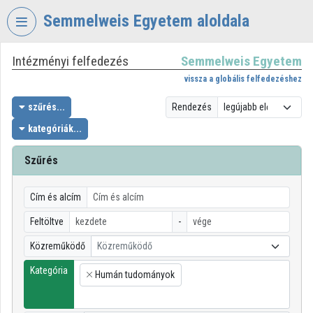
Fejléc kihagyása
Menü kihagyása
Tartalom kihagyása
Semmelweis Egyetem aloldala
Intézményi felfedezés
Semmelweis Egyetem
VIDEO
TORIUM
vissza a globális felfedezéshez
SEMMELWEIS
szűrés...
Rendezés
EGYETEM
kategóriák...
Intézményi kezdőlap
Szűrés
Bejelentkezés
Cím és alcím
Intézményi felfedezés
Feltöltve
-
Kategóriák
Közreműködő
Közreműködő
Intézményi listák
Kategória
Humán tudományok
×
Intézmények