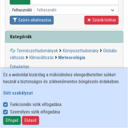
Intézményi listák
Felhasználó
Felhasználó
Intézmények
Szűrés alkalmazása
Szűrők törlése
Közreműködők
Kategóriák
Természettudományok
Környezettudomány
Globális
változás
Klímaváltozás
Meteorológia
Éghajlattan
Ez a weboldal kizárólag a működéshez elengedhetetlen sütiket
használ a biztonságos és zökkenőmentes böngészés érdekében.
00:14:15
ELTE SEK
KÖNYVTÁRA
Süti szabályzat
Funkcionális sütik elfogadása
Személyes sütik elfogadása
Elfogad
Elutasít