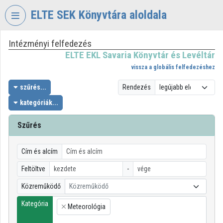
Fejléc kihagyása
Menü kihagyása
Tartalom kihagyása
ELTE SEK Könyvtára aloldala
Intézményi felfedezés
VIDEO
TORIUM
ELTE EKL Savaria Könyvtár és Levéltár
vissza a globális felfedezéshez
ELTE
EKL
szűrés...
Rendezés
SAVARIA
kategóriák...
KÖNYVTÁR
ÉS
Szűrés
LEVÉLTÁR
Intézményi kezdőlap
Cím és alcím
Bejelentkezés
Feltöltve
-
Közreműködő
Közreműködő
Intézményi felfedezés
Kategória
Meteorológia
×
Kategóriák