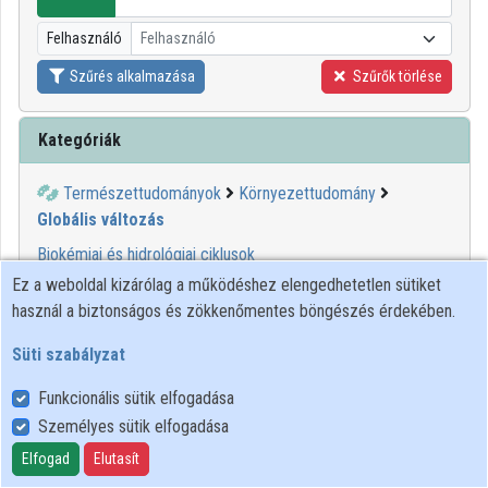
Intézményi listák
Felhasználó
Felhasználó
Intézmények
Szűrés alkalmazása
Szűrők törlése
Közreműködők
Kategóriák
Természettudományok
Környezettudomány
Globális változás
Biokémiai és hidrológiai ciklusok
Emberi egészség (Klímaváltozás)
Ez a weboldal kizárólag a működéshez elengedhetetlen sütiket
Földtakaró és degradációja (Klímaváltozás)
használ a biztonságos és zökkenőmentes böngészés érdekében.
Klímaváltozás
Süti szabályzat
Ózon és légköri vegyületek (Klímaváltozás)
Funkcionális sütik elfogadása
00:14:15
ELTE SEK
Személyes sütik elfogadása
KÖNYVTÁRA
Elfogad
Elutasít