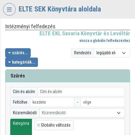
Fejléc kihagyása
Menü kihagyása
Tartalom kihagyása
ELTE SEK Könyvtára aloldala
Intézményi felfedezés
VIDEO
TORIUM
ELTE EKL Savaria Könyvtár és Levéltár
vissza a globális felfedezéshez
ELTE
EKL
szűrés...
Rendezés
SAVARIA
kategóriák...
KÖNYVTÁR
ÉS
Szűrés
LEVÉLTÁR
Intézményi kezdőlap
Cím és alcím
Bejelentkezés
Feltöltve
-
Közreműködő
Közreműködő
Intézményi felfedezés
Kategória
Globális változás
×
Kategóriák