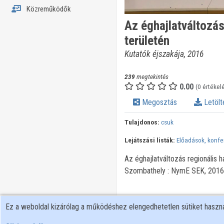
Közreműködők
Az éghajlatváltozás
területén
Kutatók éjszakája, 2016
239
megtekintés
0.00
(0 értékel
Megosztás
Letölt
Tulajdonos:
csuk
Lejátszási listák:
Előadások, konfe
Az éghajlatváltozás regionális 
Szombathely : NymE SEK, 2016.
Ez a weboldal kizárólag a működéshez elengedhetetlen sütiket hasz