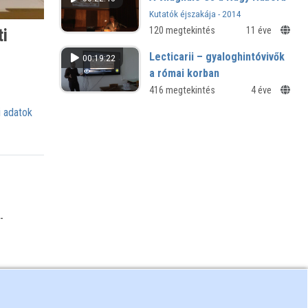
jubileuma
Kutatók éjszakája - 2014
120 megtekintés
11 éve
ti
Lecticarii – gyaloghintóvivők
00:19:22
a római korban
V. Országos Közlekedéstörténeti
416 megtekintés
4 éve
Konferencia
 adatok
-