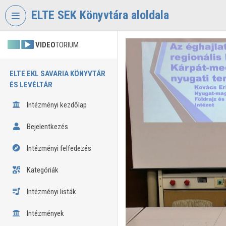
Fejléc kihagyása
Menü kihagyása
Tartalom kihagyása
ELTE SEK Könyvtára aloldala
VIDEO
TORIUM
ELTE EKL SAVARIA KÖNYVTÁR
ÉS LEVÉLTÁR
Intézményi kezdőlap
Bejelentkezés
Intézményi felfedezés
Kategóriák
Intézményi listák
Intézmények