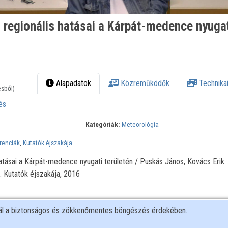
 regionális hatásai a Kárpát-medence nyuga
Alapadatok
Közreműködők
Technikai
ésből)
és
Kategóriák:
Meteorológia
renciák
,
Kutatók éjszakája
hatásai a Kárpát-medence nyugati területén / Puskás János, Kovács Erik. 
 Kutatók éjszakája, 2016
nál a biztonságos és zökkenőmentes böngészés érdekében.