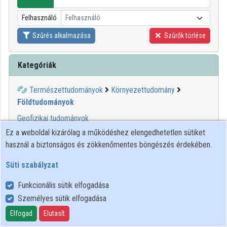
Intézményi listák
Felhasználó
Felhasználó
Intézmények
Szűrés alkalmazása
Szűrők törlése
Közreműködők
Kategóriák
Természettudományok
Környezettudomány
Földtudományok
Geofizikai tudományok
Geokémia
Ez a weboldal kizárólag a működéshez elengedhetetlen sütiket
Őslénytan
használ a biztonságos és zökkenőmentes böngészés érdekében.
Talajmechanika
Süti szabályzat
Tengerkutatás
Természetföldrajz
Funkcionális sütik elfogadása
Személyes sütik elfogadása
00:12:46
ELTE SEK
Elfogad
Elutasít
KÖNYVTÁRA