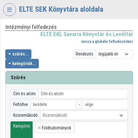
Fejléc kihagyása
Menü kihagyása
Tartalom kihagyása
ELTE SEK Könyvtára aloldala
Intézményi felfedezés
VIDEO
TORIUM
ELTE EKL Savaria Könyvtár és Levéltár
vissza a globális felfedezéshez
ELTE
EKL
szűrés...
Rendezés
SAVARIA
kategóriák...
KÖNYVTÁR
ÉS
Szűrés
LEVÉLTÁR
Intézményi kezdőlap
Cím és alcím
Bejelentkezés
Feltöltve
-
Közreműködő
Közreműködő
Intézményi felfedezés
Kategória
Földtudományok
×
Kategóriák