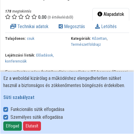
Intézményi listák
178
megtekintés
Alapadatok
0.00
(0 értékelésből)
Intézmények
Technikai adatok
Megosztás
Letöltés
Közreműködők
Tulajdonos:
csuk
Kategóriák:
Kőzettan
,
Természetföldrajz
Lejátszási listák:
Előadások,
konferenciák
Egy milonitos zóna fraktálanalízis vizsgálata a Kő-hegyen (Soproni-
Ez a weboldal kizárólag a működéshez elengedhetetlen sütiket
hegység) / Bugledits Éva. Szombathely : NymE SEK, 2013.
használ a biztonságos és zökkenőmentes böngészés érdekében.
„TALENTUM – hallgatói tehetséggondozás komplex
feltételrendszerének fejlesztése a Nyugat-magyarországi
Süti szabályzat
Egyetemen” – TÁMOP 4.2.2 B-10/1-2010-0018. „Szakkollégista
hallgatók tudományos Kutatásainak bemuatása”. A Kunc Adolf
Funkcionális sütik elfogadása
Természettudományi Szakkollégium Konferenciája
Személyes sütik elfogadása
Elfogad
Elutasít
Felhasználói szabályzat