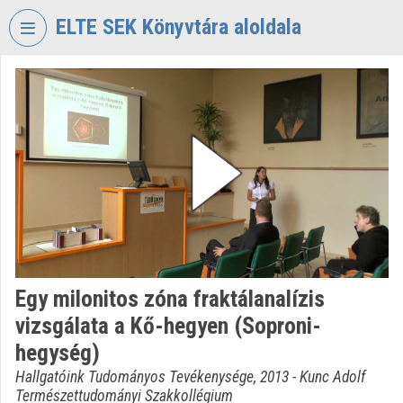
Fejléc kihagyása
Menü kihagyása
Tartalom kihagyása
ELTE SEK Könyvtára aloldala
VIDEO
TORIUM
ELTE
EKL
SAVARIA
KÖNYVTÁR
ÉS
LEVÉLTÁR
Intézményi kezdőlap
Egy milonitos zóna fraktálanalízis
Bejelentkezés
vizsgálata a Kő-hegyen (Soproni-
Intézményi felfedezés
hegység)
Hallgatóink Tudományos Tevékenysége, 2013 - Kunc Adolf
Kategóriák
Természettudományi Szakkollégium