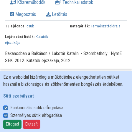
Közreműködők
Technikai adatok
Intézményi listák
Megosztás
Letöltés
Intézmények
Tulajdonos:
csuk
Kategóriák:
Természetföldrajz
Közreműködők
Lejátszási listák:
Kutatók
éjszakája
Bakancsban a Balkánon / Lakotár Katalin. - Szombathely : NymE
SEK, 2012. Kutatók éjszakája, 2012
Ez a weboldal kizárólag a működéshez elengedhetetlen sütiket
használ a biztonságos és zökkenőmentes böngészés érdekében.
Süti szabályzat
Funkcionális sütik elfogadása
Személyes sütik elfogadása
Felhasználói szabályzat
Adatkezelési tájékoztató
Elfogad
Elutasít
Süti szabályzat