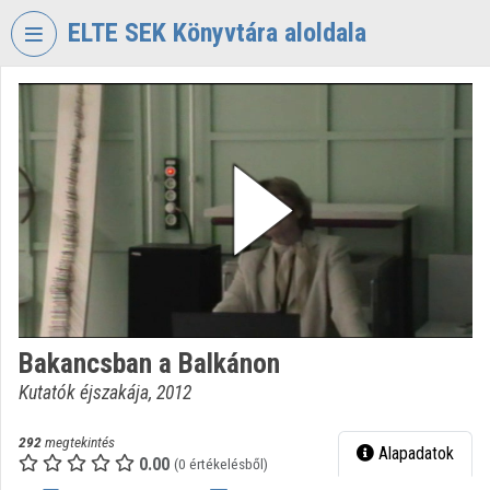
Fejléc kihagyása
Menü kihagyása
Tartalom kihagyása
ELTE SEK Könyvtára aloldala
VIDEO
TORIUM
ELTE
EKL
SAVARIA
KÖNYVTÁR
ÉS
LEVÉLTÁR
Intézményi kezdőlap
Bakancsban a Balkánon
Bejelentkezés
Kutatók éjszakája, 2012
Intézményi felfedezés
292
megtekintés
Alapadatok
0.00
Kategóriák
(0 értékelésből)