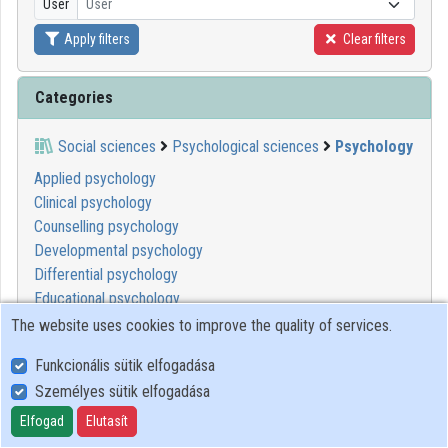
User
User
Organization playlists
Apply filters
Clear filters
Organizations
Categories
Contributors
Social sciences
Psychological sciences
Psychology
Applied psychology
Clinical psychology
Counselling psychology
Developmental psychology
Differential psychology
Educational psychology
Experimental psychology
The website uses cookies to improve the quality of services.
Psychonomics
Funkcionális sütik elfogadása
Psychotherapy
Személyes sütik elfogadása
Social psychology
Elfogad
Elutasít
1
2