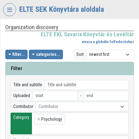
Skip header
Skip menu
Skip content
ELTE SEK Könyvtára aloldala
Organization discovery
VIDEO
TORIUM
ELTE EKL Savaria Könyvtár és Levéltár
vissza a globális felfedezéshez
ELTE
EKL
filter...
categories...
Sort
SAVARIA
KÖNYVTÁR
Filter
ÉS
LEVÉLTÁR
Title and subtitle
Organization home
Uploaded
-
Log In
Contributor
Contributor
Category
Organization discovery
Psychology
×
Categories