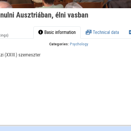
nulni Ausztriában, élni vasban
Basic information
Technical data
tings)
Categories:
Psychology
i (XXIII.) szemeszter