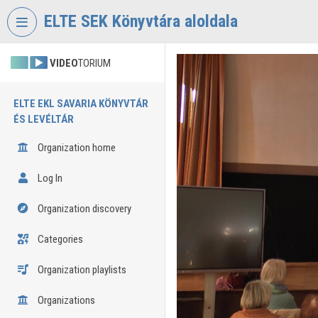
Skip header
Skip menu
Skip content
ELTE SEK Könyvtára aloldala
VIDEO
TORIUM
ELTE EKL SAVARIA KÖNYVTÁR
ÉS LEVÉLTÁR
Organization home
Log In
Organization discovery
Categories
Organization playlists
Organizations