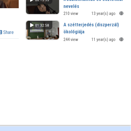
nevelés
Mentés másként? - III. IROM-
210 view
13 year(s) ago
konferencia
A szétterjedés (diszperzál)
01:32:58
ökológiája
Share
244 view
11 year(s) ago