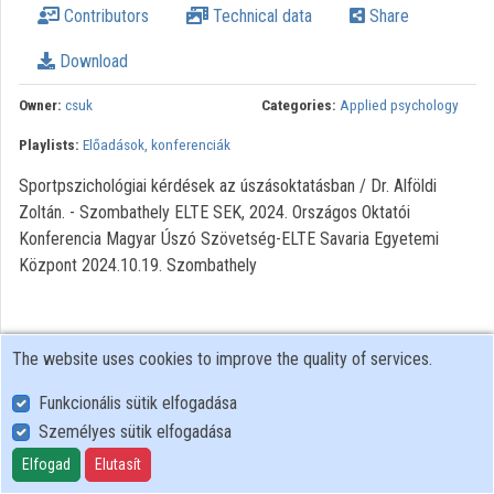
Contributors
Technical data
Share
Organization playlists
Download
Organizations
Owner:
csuk
Categories:
Applied psychology
Contributors
Playlists:
Előadások, konferenciák
Sportpszichológiai kérdések az úszásoktatásban / Dr. Alföldi
Zoltán. - Szombathely ELTE SEK, 2024. Országos Oktatói
Konferencia Magyar Úszó Szövetség-ELTE Savaria Egyetemi
Központ 2024.10.19. Szombathely
The website uses cookies to improve the quality of services.
Funkcionális sütik elfogadása
Személyes sütik elfogadása
User Policy
Adatkezelési tájékoztató (en)
Elfogad
Elutasít
Cookie Policy