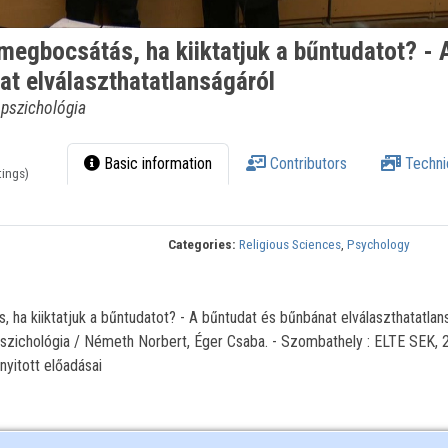
megbocsátás, ha kiiktatjuk a bűntudatot? - 
at elválaszthatatlanságáról
 pszichológia
Basic information
Contributors
Techni
tings)
Categories:
Religious Sciences
,
Psychology
ha kiiktatjuk a bűntudatot? - A bűntudat és bűnbánat elválaszthatatlans
szichológia / Németh Norbert, Éger Csaba. - Szombathely : ELTE SEK, 2
yitott előadásai