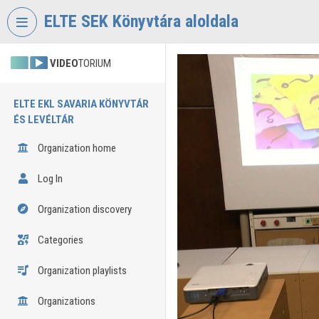
Skip header
Skip menu
Skip content
ELTE SEK Könyvtára aloldala
VIDEO
TORIUM
ELTE EKL SAVARIA KÖNYVTÁR
ÉS LEVÉLTÁR
Organization home
Log In
Organization discovery
Categories
Organization playlists
Organizations