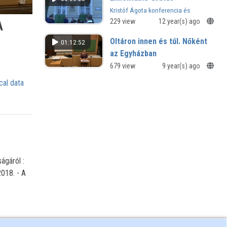
a SMART Notebook szoftver
Kristóf Ágota konferencia és
segítségével
emléktábla-avatás
229 view
12 year(s) ago
A
Oltáron innen és túl. Nőként
01:12:52
az Egyházban
Isten és a teológia női arca -
679 view
9 year(s) ago
Nyilvános előadássorozat a Savaria
cal data
Egyetemi Központban
ágáról :
018. - A