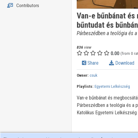
Contributors
Van-e bűnbánat és 
bűntudat és bűnbán
Párbeszédben a teológia és a
836
view
0.00
(from 0 ra
Share
Download
Owner:
csuk
Playlists:
Egyetemi Lelkészség
Van-e bűnbánat és megbocsátás, 
Párbeszédben a teológia és a p
Katolikus Egyetemi Lelkészség n