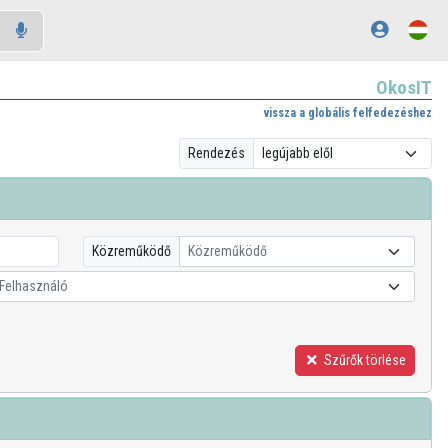
OkosIT
vissza a globális felfedezéshez
Rendezés
Közreműködő
Közreműködő
Felhasználó
Szűrők törlése