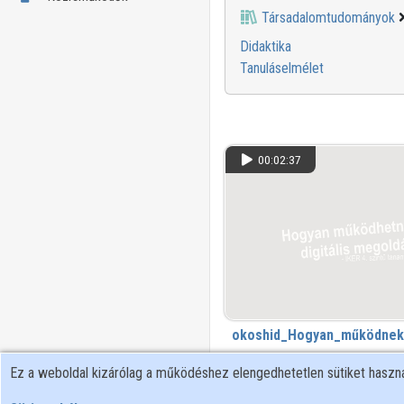
Társadalomtudományok
Didaktika
Tanuláselmélet
00:02:37
okoshid_Hogyan_működnek_
1 163 megtekintés
Ez a weboldal kizárólag a működéshez elengedhetetlen sütiket hasz