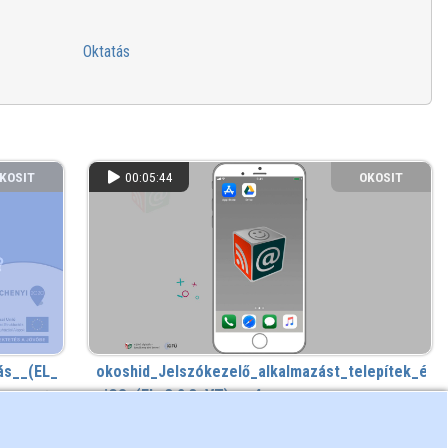
Oktatás
KOSIT
00:05:44
OKOSIT
ás__(EL_3.3.1_VO).mp4
okoshid_Jelszókezelő_alkalmazást_telepítek_és
_iOS_(EL_3.2.3_VT).mp4
7 éve
232 megtekintés
7 éve