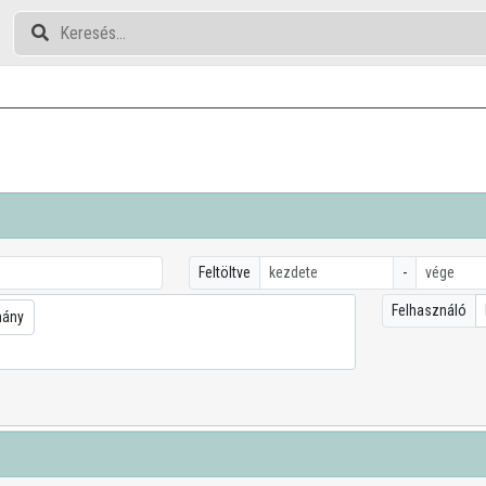
Feltöltve
-
Felhasználó
mány