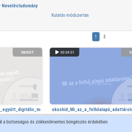
Neveléstudomány
Kutatás-módszertan
1
2
OKOSIT
00:04:01
O
együtt_digitális_megoldásaim__(EL_4.8.2_VO).mp4
okoshid_Mi_az_a_felhőalapú_adattárol
7 éve
2 112 megtekintés
nál a biztonságos és zökkenőmentes böngészés érdekében.