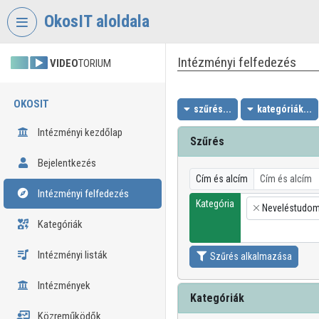
Fejléc kihagyása
Menü kihagyása
Tartalom kihagyása
OkosIT aloldala
Intézményi felfedezés
VIDEO
TORIUM
OKOSIT
szűrés...
kategóriák...
Intézményi kezdőlap
Szűrés
Bejelentkezés
Cím és alcím
Intézményi felfedezés
Kategória
Neveléstudo
×
Kategóriák
Intézményi listák
Szűrés alkalmazása
Intézmények
Kategóriák
Közreműködők