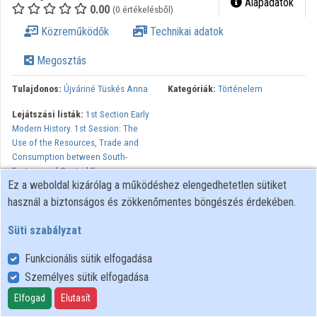
Alapadatok
0.00
(0 értékelésből)
Közreműködők
Közreműködők
Technikai adatok
Megosztás
Tulajdonos:
Újváriné Tüskés Anna
Kategóriák:
Történelem
Lejátszási listák:
1st Section Early
Modern History. 1st Session: The
Use of the Resources, Trade and
Consumption between South-
Eastern and Central Europe
Ez a weboldal kizárólag a működéshez elengedhetetlen sütiket
Economy and society in Central and Eastern Europe: Territory,
használ a biztonságos és zökkenőmentes böngészés érdekében.
population, consumption. 1st Edition of the International
Süti szabályzat
Conference. Alba Iulia, 25th-27th April 2013. Organised by Daniel
Dumitran, Valer Moga and Sorin Arhire.
Funkcionális sütik elfogadása
Minden jog fenntartva.
Személyes sütik elfogadása
Elfogad
Elutasít