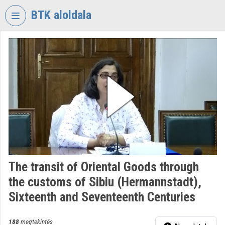
Fejléc kihagyása
Menü kihagyása
Tartalom kihagyása
BTK aloldala
VIDEO
TORIUM
BÖLCSÉSZETTUDOMÁNYI
KUTATÓKÖZPONT
Intézményi kezdőlap
Bejelentkezés
Intézményi felfedezés
The transit of Oriental Goods through
Kategóriák
the customs of Sibiu (Hermannstadt),
Intézményi listák
Sixteenth and Seventeenth Centuries
Intézmények
188
megtekintés