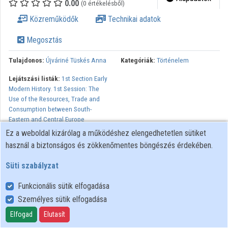
0.00
(0 értékelésből)
Közreműködők
Közreműködők
Technikai adatok
Megosztás
Tulajdonos:
Újváriné Tüskés Anna
Kategóriák:
Történelem
Lejátszási listák:
1st Section Early
Modern History. 1st Session: The
Use of the Resources, Trade and
Consumption between South-
Eastern and Central Europe
Ez a weboldal kizárólag a működéshez elengedhetetlen sütiket
Economy and society in Central and Eastern Europe: Territory,
használ a biztonságos és zökkenőmentes böngészés érdekében.
population, consumption. 1st Edition of the International
Conference. Alba Iulia, 25th-27th April 2013. Organised by Daniel
Süti szabályzat
Dumitran, Valer Moga and Sorin Arhire.
Funkcionális sütik elfogadása
Minden jog fenntartva.
Személyes sütik elfogadása
Elfogad
Elutasít
Felhasználói szabályzat