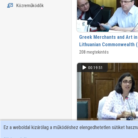
Közreműködők
Greek Merchants and Art in 
Lithuanian Commonwealth (
Centuries)
208 megtekintés
00:19:51
Ez a weboldal kizárólag a működéshez elengedhetetlen sütiket hasz
The transit of Oriental Goo
customs of Sibiu (Hermanns