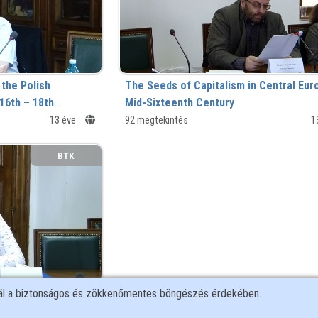
the Polish
The Seeds of Capitalism in Central Eur
16th – 18th
Mid-Sixteenth Century
13 éve
Peter Deák Szentgyörgyi of Baia Mare
92 megtekintés
1
BTK
nál a biztonságos és zökkenőmentes böngészés érdekében.
ds through the
tadt), Sixteenth