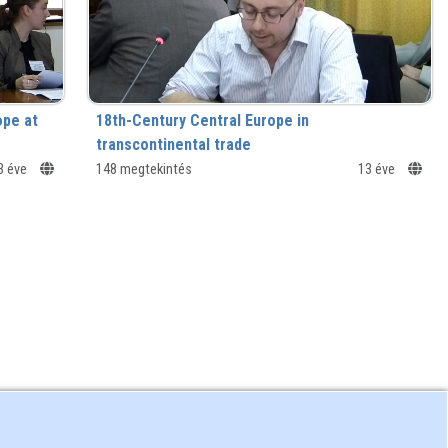
ope at
18th-Century Central Europe in
transcontinental trade
3 éve
Molla Mustafa's Company
148 megtekintés
13 éve