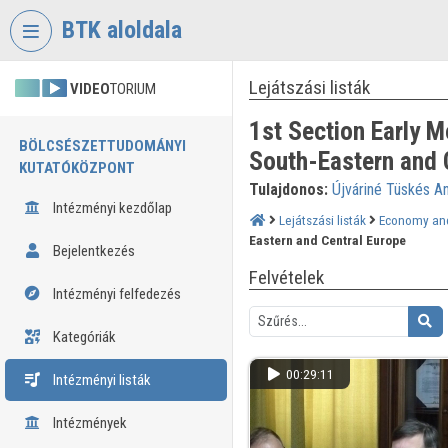
Fejléc kihagyása
Menü kihagyása
Tartalom kihagyása
BTK aloldala
Lejátszási listák
VIDEO
TORIUM
1st Section Early 
BÖLCSÉSZETTUDOMÁNYI
South-Eastern and 
KUTATÓKÖZPONT
Tulajdonos:
Újváriné Tüskés A
Intézményi kezdőlap
Lejátszási listák
Economy and 
Eastern and Central Europe
Bejelentkezés
Felvételek
Intézményi felfedezés
Kategóriák
00:29:11
Intézményi listák
Intézmények