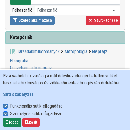
Közreműködők
Felhasználó
Felhasználó
Szűrés alkalmazása
Szűrők törlése
Kategóriák
Társadalomtudományok
Antropológia
Néprajz
Etnográfia
Összehasonlító néprajz
Ez a weboldal kizárólag a működéshez elengedhetetlen sütiket
1
2
3
4
5
6
7
8
9
10
használ a biztonságos és zökkenőmentes böngészés érdekében.
Süti szabályzat
00:39:48
BTK
Funkcionális sütik elfogadása
Személyes sütik elfogadása
Elfogad
Elutasít