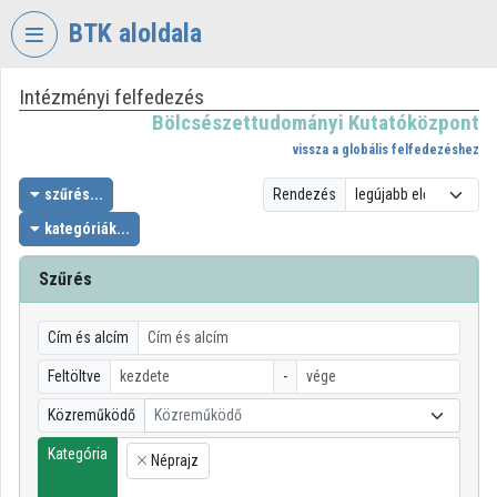
Fejléc kihagyása
Menü kihagyása
Tartalom kihagyása
BTK aloldala
Intézményi felfedezés
VIDEO
TORIUM
Bölcsészettudományi Kutatóközpont
vissza a globális felfedezéshez
BÖLCSÉSZETTUDOMÁNYI
KUTATÓKÖZPONT
szűrés...
Rendezés
kategóriák...
Intézményi kezdőlap
Bejelentkezés
Szűrés
Intézményi felfedezés
Cím és alcím
Kategóriák
Feltöltve
-
Közreműködő
Közreműködő
Intézményi listák
Kategória
Néprajz
Intézmények
×