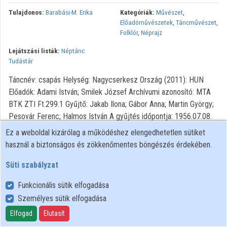
Közreműködők
Tulajdonos:
Barabási-M. Erika
Kategóriák:
Művészet
,
Előadóművészetek
,
Táncművészet
,
Folklór
,
Néprajz
Lejátszási listák:
Néptánc
Tudástár
Táncnév: csapás Helység: Nagycserkesz Ország (2011): HUN
Előadók: Adami István; Smilek József Archívumi azonosító: MTA
BTK ZTI Ft.299.1 Gyűjtő: Jakab Ilona; Gábor Anna; Martin György;
Pesovár Ferenc; Halmos István A gyűjtés időpontja: 1956.07.08.
Ez a weboldal kizárólag a működéshez elengedhetetlen sütiket
használ a biztonságos és zökkenőmentes böngészés érdekében.
Süti szabályzat
Funkcionális sütik elfogadása
Személyes sütik elfogadása
Felhasználói szabályzat
Adatkezelési tájékoztató
Elfogad
Elutasít
Süti szabályzat