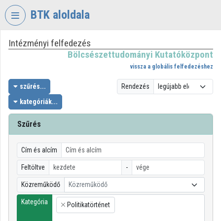
Fejléc kihagyása
Menü kihagyása
Tartalom kihagyása
BTK aloldala
Intézményi felfedezés
VIDEO
TORIUM
Bölcsészettudományi Kutatóközpont
vissza a globális felfedezéshez
BÖLCSÉSZETTUDOMÁNYI
KUTATÓKÖZPONT
szűrés...
Rendezés
kategóriák...
Intézményi kezdőlap
Bejelentkezés
Szűrés
Intézményi felfedezés
Cím és alcím
Kategóriák
Feltöltve
-
Közreműködő
Közreműködő
Intézményi listák
Kategória
Politikatörténet
Intézmények
×