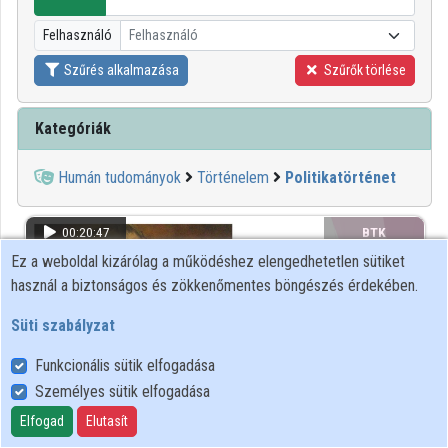
Közreműködők
Felhasználó
Felhasználó
Szűrés alkalmazása
Szűrők törlése
Kategóriák
Humán tudományok
Történelem
Politikatörténet
00:20:47
BTK
Ez a weboldal kizárólag a működéshez elengedhetetlen sütiket
használ a biztonságos és zökkenőmentes böngészés érdekében.
Süti szabályzat
Funkcionális sütik elfogadása
Személyes sütik elfogadása
Elfogad
Elutasít