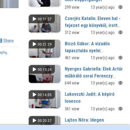
299 view
13 year(s) ago
Cserjés Katalin: Eleven hal -
00:31:27
fejezet egy könyvből, írott
képpel
312 view
13 year(s) ago
Share
Biczó Gábor: A vizuális
00:21:29
tapasztalás nyelvi
aphy
,
reprezentációjának
461 view
13 year(s) ago
e
kulturális antropológiai
Nyerges Gabriella: Elek Artúr
00:13:24
vetületéről
műbíráló sorai Ferenczy
Károlyról
644 view
13 year(s) ago
Lukovszki Judit: A képíró
00:16:05
Ionesco
361 view
13 year(s) ago
Lajtos Nóra: Idegen
00:20:57
szövetdarabok egy Sánta-