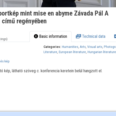
oportkép mint mise en abyme Závada Pál A
a című regényében
Basic information
Technical data
tings)
Categories:
Humanities
,
Arts
,
Visual arts
,
Photogr
Literature
,
European literature
,
Hungarian literatur
 és kép
ó kép, látható szöveg c. konferencia keretein belül hangzott el.