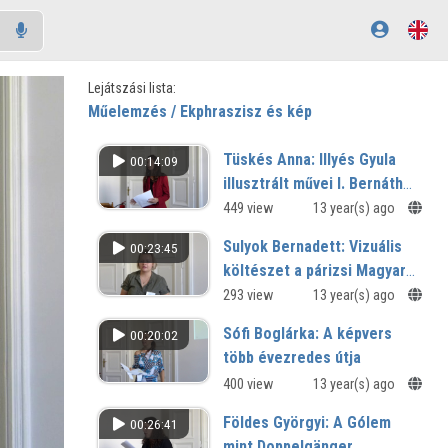
Lejátszási lista:
Műelemzés / Ekphraszisz és kép
Tüskés Anna: Illyés Gyula
00:14:09
illusztrált művei I. Bernáth
Aurél
449 view
13 year(s) ago
Sulyok Bernadett: Vizuális
00:23:45
költészet a párizsi Magyar
Műhely szemszögéből
293 view
13 year(s) ago
Sófi Boglárka: A képvers
00:20:02
több évezredes útja
400 view
13 year(s) ago
Földes Györgyi: A Gólem
00:26:41
mint Doppelgänger