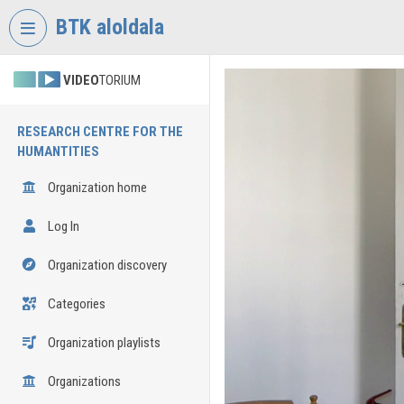
Skip header
Skip menu
Skip content
BTK aloldala
VIDEO
TORIUM
RESEARCH CENTRE FOR THE
HUMANTITIES
Organization home
Log In
Organization discovery
Categories
Organization playlists
Organizations