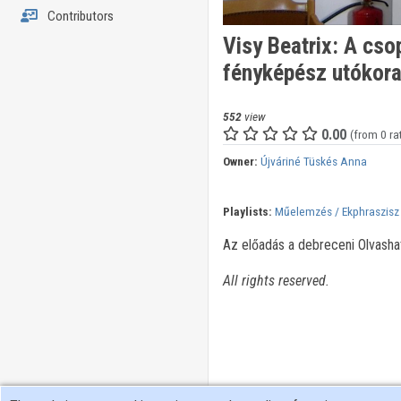
Contributors
Visy Beatrix: A cs
fényképész utókor
552
view
0.00
(from 0 ra
Owner:
Újváriné Tüskés Anna
Playlists:
Műelemzés / Ekphraszisz
Az előadás a debreceni Olvashat
All rights reserved.