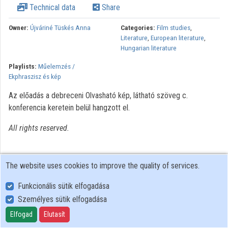
Technical data
Share
Organizations
Owner:
Újváriné Tüskés Anna
Categories:
Film studies
,
Literature
,
European literature
,
Contributors
Hungarian literature
Playlists:
Műelemzés /
Ekphraszisz és kép
Az előadás a debreceni Olvasható kép, látható szöveg c.
konferencia keretein belül hangzott el.
All rights reserved.
The website uses cookies to improve the quality of services.
Funkcionális sütik elfogadása
Személyes sütik elfogadása
User Policy
Adatkezelési tájékoztató (en)
Elfogad
Elutasít
Cookie Policy