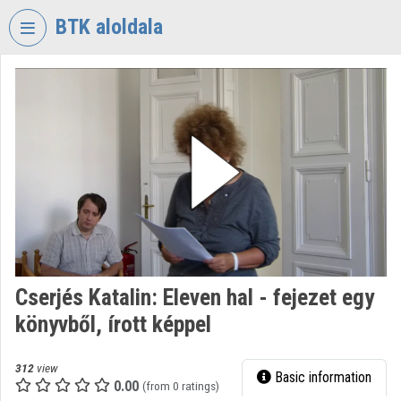
Skip header
Skip menu
Skip content
BTK aloldala
VIDEO
TORIUM
RESEARCH
CENTRE
FOR
THE
HUMANTITIES
Organization home
Log In
Cserjés Katalin: Eleven hal - fejezet egy
könyvből, írott képpel
Organization discovery
Categories
312
view
Basic information
0.00
(from 0 ratings)
Organization playlists