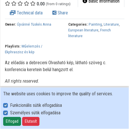
Basic information
0.00
(from 0 ratings)
Organizations
Technical data
Share
Contributors
Owner:
Újváriné Tüskés Anna
Categories:
Painting
,
Literature
,
European literature
,
French
literature
Playlists:
Műelemzés /
Ekphraszisz és kép
Az előadás a debreceni Olvasható kép, látható szöveg c.
konferencia keretein belül hangzott el.
All rights reserved.
The website uses cookies to improve the quality of services.
Funkcionális sütik elfogadása
Személyes sütik elfogadása
User Policy
Adatkezelési tájékoztató (en)
Elfogad
Elutasít
Cookie Policy