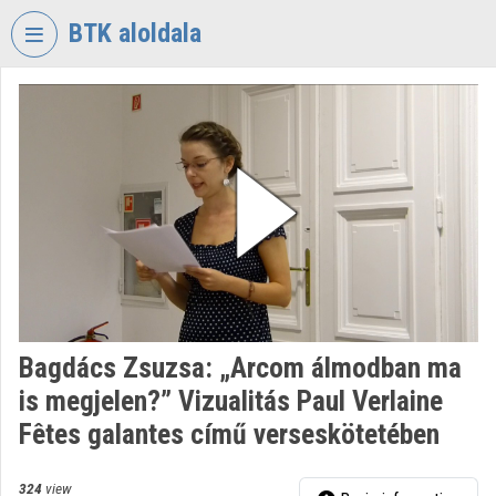
Skip header
Skip menu
Skip content
BTK aloldala
VIDEO
TORIUM
RESEARCH
CENTRE
FOR
THE
HUMANTITIES
Organization home
Log In
Bagdács Zsuzsa: „Arcom álmodban ma
is megjelen?” Vizualitás Paul Verlaine
Organization discovery
Fêtes galantes című verseskötetében
Categories
324
view
Organization playlists