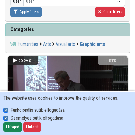
User
User
Apply filters
Clear filters
Organizations
Contributors
Categories
Humanities
Arts
Visual arts
Graphic arts
00:29:51
BTK
The website uses cookies to improve the quality of services.
Funkcionális sütik elfogadása
Személyes sütik elfogadása
Elfogad
Elutasít
Egy nagy múltú európai szállóige időszerűsége és képi