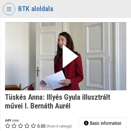
Skip header
Skip menu
Skip content
BTK aloldala
VIDEO
TORIUM
RESEARCH
CENTRE
FOR
THE
HUMANTITIES
Organization home
Log In
Tüskés Anna: Illyés Gyula illusztrált
művei I. Bernáth Aurél
Organization discovery
Categories
449
view
Basic information
0.00
(from 0 ratings)
Organization playlists