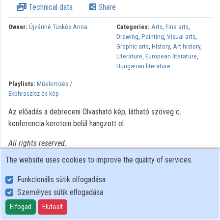
Technical data
Share
Organizations
Owner:
Újváriné Tüskés Anna
Categories:
Arts
,
Fine arts
,
Drawing
,
Painting
,
Visual arts
,
Contributors
Graphic arts
,
History
,
Art history
,
Literature
,
European literature
,
Hungarian literature
Playlists:
Műelemzés /
Ekphraszisz és kép
Az előadás a debreceni Olvasható kép, látható szöveg c.
konferencia keretein belül hangzott el.
All rights reserved.
The website uses cookies to improve the quality of services.
Funkcionális sütik elfogadása
Személyes sütik elfogadása
User Policy
Adatkezelési tájékoztató (en)
Elfogad
Elutasít
Cookie Policy