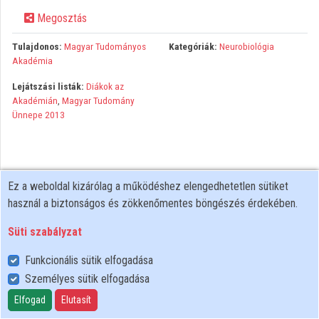
Megosztás
Közreműködők
Tulajdonos:
Magyar Tudományos
Kategóriák:
Neurobiológia
Akadémia
Lejátszási listák:
Diákok az
Akadémián
,
Magyar Tudomány
Ünnepe 2013
Ez a weboldal kizárólag a működéshez elengedhetetlen sütiket
használ a biztonságos és zökkenőmentes böngészés érdekében.
Süti szabályzat
Funkcionális sütik elfogadása
Személyes sütik elfogadása
Felhasználói szabályzat
Adatkezelési tájékoztató
Elfogad
Elutasít
Süti szabályzat