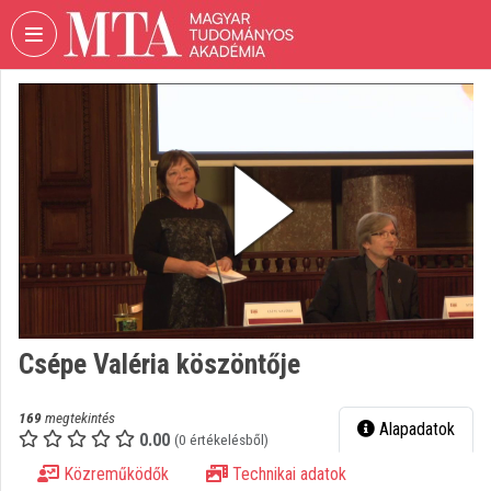
Fejléc kihagyása
Menü kihagyása
Tartalom kihagyása
VIDEO
TORIUM
MAGYAR
TUDOMÁNYOS
AKADÉMIA
Intézményi kezdőlap
Bejelentkezés
Intézményi felfedezés
Csépe Valéria köszöntője
Kategóriák
169
megtekintés
Alapadatok
0.00
Intézményi listák
(0 értékelésből)
Közreműködők
Technikai adatok
Intézmények