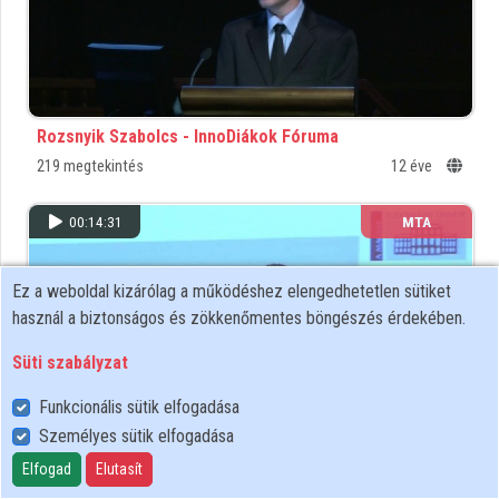
Közreműködők
Rozsnyik Szabolcs - InnoDiákok Fóruma
219 megtekintés
12 éve
00:14:31
MTA
Ez a weboldal kizárólag a működéshez elengedhetetlen sütiket
használ a biztonságos és zökkenőmentes böngészés érdekében.
Süti szabályzat
Funkcionális sütik elfogadása
Személyes sütik elfogadása
Elfogad
Elutasít
Fehér Norbert - InnoDiákok Fóruma