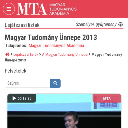
Fejléc kihagyása
Menü kihagyása
Tartalom kihagyása
Lejátszási listák
Személyes gyűjtemény
VIDEO
TORIUM
Magyar Tudomány Ünnepe 2013
MAGYAR
Tulajdonos:
Magyar Tudományos Akadémia
TUDOMÁNYOS
AKADÉMIA
Lejátszási listák
A Magyar Tudomány Ünnepe
Magyar Tudomány
Ünnepe 2013
Intézményi kezdőlap
Felvételek
Bejelentkezés
Intézményi felfedezés
00:13:35
MTA
Kategóriák
Intézményi listák
Intézmények