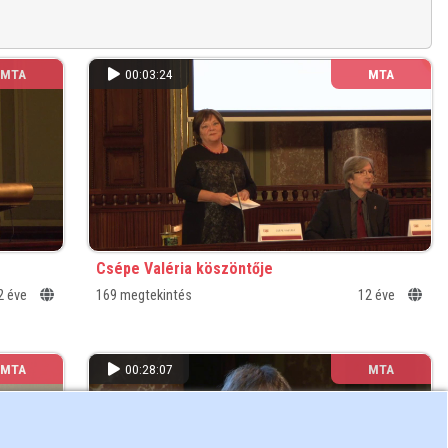
MTA
00:03:24
MTA
Csépe Valéria köszöntője
2 éve
169 megtekintés
12 éve
MTA
00:28:07
MTA