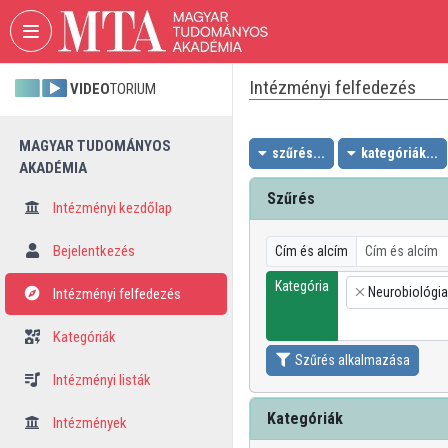
Fejléc kihagyása
Menü kihagyása
Tartalom kihagyása
Intézményi felfedezés
VIDEO
TORIUM
MAGYAR TUDOMÁNYOS
szűrés...
kategóriák...
AKADÉMIA
Szűrés
Intézményi kezdőlap
Bejelentkezés
Cím és alcím
Kategória
Neurobiológia
Intézményi felfedezés
×
Kategóriák
Szűrés alkalmazása
Intézményi listák
Kategóriák
Intézmények