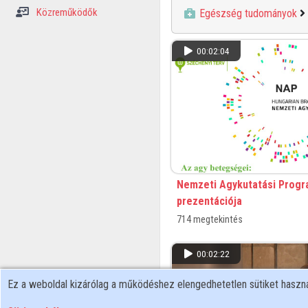
Közreműködők
Egészség tudományok
00:02:04
Nemzeti Agykutatási Progr
prezentációja
714 megtekintés
00:02:22
Ez a weboldal kizárólag a működéshez elengedhetetlen sütiket hasz