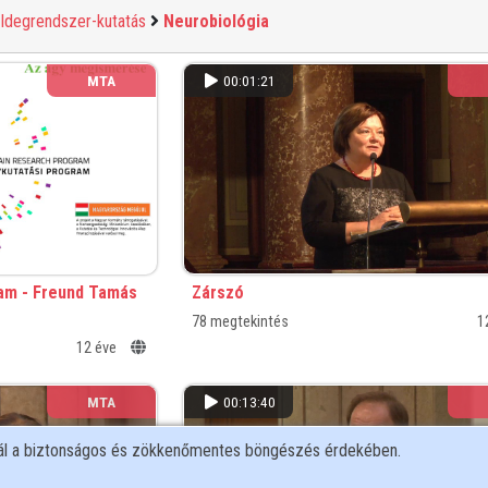
Idegrendszer-kutatás
Neurobiológia
MTA
00:01:21
am - Freund Tamás
Zárszó
78 megtekintés
1
12 éve
MTA
00:13:40
nál a biztonságos és zökkenőmentes böngészés érdekében.