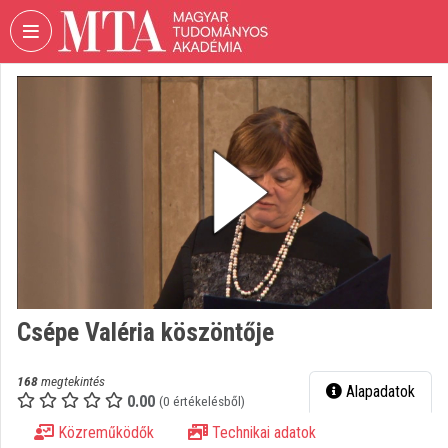
Fejléc kihagyása
Menü kihagyása
Tartalom kihagyása
VIDEO
TORIUM
MAGYAR
TUDOMÁNYOS
AKADÉMIA
Intézményi kezdőlap
Bejelentkezés
Intézményi felfedezés
Csépe Valéria köszöntője
Kategóriák
168
megtekintés
Alapadatok
0.00
Intézményi listák
(0 értékelésből)
Közreműködők
Technikai adatok
Intézmények