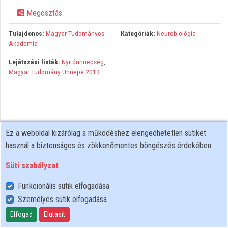
Megosztás
Közreműködők
Tulajdonos:
Magyar Tudományos
Kategóriák:
Neurobiológia
Akadémia
Lejátszási listák:
Nyitóünnepség
,
Magyar Tudomány Ünnepe 2013
Ez a weboldal kizárólag a működéshez elengedhetetlen sütiket
használ a biztonságos és zökkenőmentes böngészés érdekében.
Süti szabályzat
Funkcionális sütik elfogadása
Személyes sütik elfogadása
Felhasználói szabályzat
Adatkezelési tájékoztató
Elfogad
Elutasít
Süti szabályzat