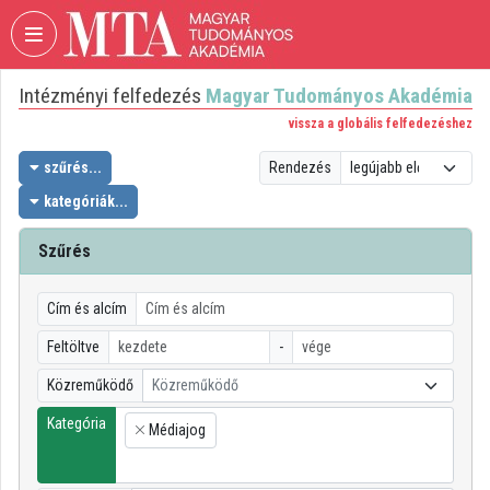
Fejléc kihagyása
Menü kihagyása
Tartalom kihagyása
Intézményi felfedezés
Magyar Tudományos Akadémia
VIDEO
TORIUM
vissza a globális felfedezéshez
MAGYAR
szűrés...
Rendezés
TUDOMÁNYOS
kategóriák...
AKADÉMIA
Szűrés
Intézményi kezdőlap
Bejelentkezés
Cím és alcím
Intézményi felfedezés
Feltöltve
-
Közreműködő
Közreműködő
Kategóriák
Kategória
Médiajog
Intézményi listák
×
Intézmények