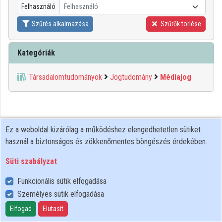
Felhasználó
Felhasználó
Közreműködők
Szűrés alkalmazása
Szűrők törlése
Kategóriák
Társadalomtudományok
Jogtudomány
Médiajog
Ez a weboldal kizárólag a működéshez elengedhetetlen sütiket
használ a biztonságos és zökkenőmentes böngészés érdekében.
Süti szabályzat
Funkcionális sütik elfogadása
Személyes sütik elfogadása
Felhasználói szabályzat
Adatkezelési tájékoztató
Elfogad
Elutasít
Süti szabályzat