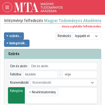
Fejléc kihagyása
Menü kihagyása
Tartalom kihagyása
Intézményi felfedezés
Magyar Tudományos Akadémia
VIDEO
TORIUM
vissza a globális felfedezéshez
MAGYAR
szűrés...
Rendezés
TUDOMÁNYOS
kategóriák...
AKADÉMIA
Szűrés
Intézményi kezdőlap
Bejelentkezés
Cím és alcím
Intézményi felfedezés
Feltöltve
-
Közreműködő
Közreműködő
Kategóriák
Kategória
Neveléstudomány
Intézményi listák
×
Intézmények