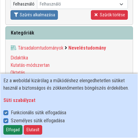
Felhasználó
Felhasználó
Közreműködők
Szűrés alkalmazása
Szűrők törlése
Kategóriák
Társadalomtudományok
Neveléstudomány
Didaktika
Kutatás-módszertan
Oktatás
Tanuláselmélet
Ez a weboldal kizárólag a működéshez elengedhetetlen sütiket
használ a biztonságos és zökkenőmentes böngészés érdekében.
1
2
Süti szabályzat
01:38:53
MTA
Funkcionális sütik elfogadása
Személyes sütik elfogadása
Elfogad
Elutasít