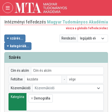
Fejléc kihagyása
Menü kihagyása
Tartalom kihagyása
Intézményi felfedezés
Magyar Tudományos Akadémia
VIDEO
TORIUM
vissza a globális felfedezéshez
MAGYAR
szűrés...
Rendezés
TUDOMÁNYOS
kategóriák...
AKADÉMIA
Szűrés
Intézményi kezdőlap
Bejelentkezés
Cím és alcím
Intézményi felfedezés
Feltöltve
-
Közreműködő
Közreműködő
Kategóriák
Kategória
Demográfia
Intézményi listák
×
Intézmények