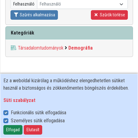
Felhasználó
Felhasználó
Közreműködők
Szűrés alkalmazása
Szűrők törlése
Kategóriák
Társadalomtudományok
Demográfia
Ez a weboldal kizárólag a működéshez elengedhetetlen sütiket
használ a biztonságos és zökkenőmentes böngészés érdekében.
Süti szabályzat
Funkcionális sütik elfogadása
Személyes sütik elfogadása
Felhasználói szabályzat
Adatkezelési tájékoztató
Elfogad
Elutasít
Süti szabályzat