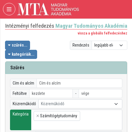
Fejléc kihagyása
Menü kihagyása
Tartalom kihagyása
Intézményi felfedezés
Magyar Tudományos Akadémia
VIDEO
TORIUM
vissza a globális felfedezéshez
MAGYAR
szűrés...
Rendezés
TUDOMÁNYOS
kategóriák...
AKADÉMIA
Szűrés
Intézményi kezdőlap
Bejelentkezés
Cím és alcím
Intézményi felfedezés
Feltöltve
-
Közreműködő
Közreműködő
Kategóriák
Kategória
Számítógéptudomány
Intézményi listák
×
Intézmények