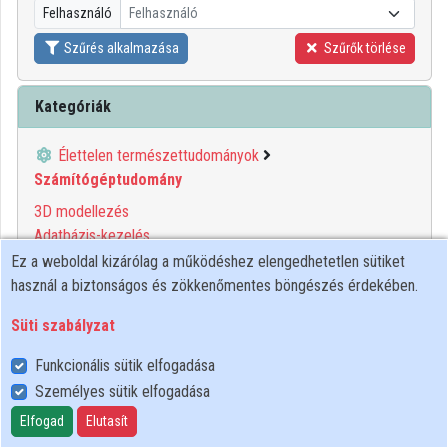
Felhasználó
Felhasználó
Közreműködők
Szűrés alkalmazása
Szűrők törlése
Kategóriák
Élettelen természettudományok
Számítógéptudomány
3D modellezés
Adatbázis-kezelés
Autonóm számítás
Ez a weboldal kizárólag a működéshez elengedhetetlen sütiket
Digitális rendszerek
használ a biztonságos és zökkenőmentes böngészés érdekében.
Informatika
Süti szabályzat
Kibernetika
Modellező eszközök
Funkcionális sütik elfogadása
Programozás
Személyes sütik elfogadása
Rendszertervezés
Elfogad
Elutasít
Számítógép-architektúra