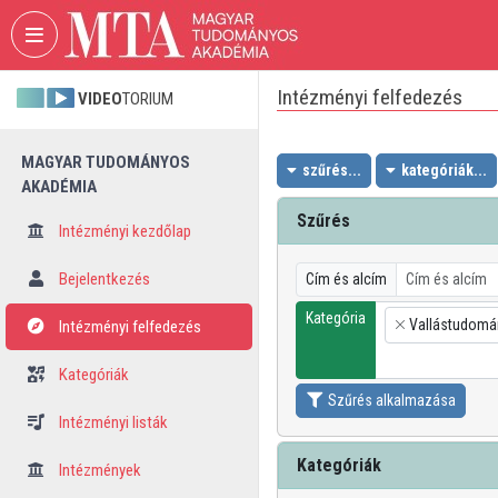
Fejléc kihagyása
Menü kihagyása
Tartalom kihagyása
Intézményi felfedezés
VIDEO
TORIUM
MAGYAR TUDOMÁNYOS
szűrés...
kategóriák...
AKADÉMIA
Szűrés
Intézményi kezdőlap
Bejelentkezés
Cím és alcím
Kategória
Vallástudomá
Intézményi felfedezés
×
Kategóriák
Szűrés alkalmazása
Intézményi listák
Kategóriák
Intézmények