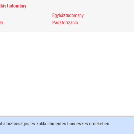
llástudomány
Egyháztudomány
ny
Pasztorizáció
nál a biztonságos és zökkenőmentes böngészés érdekében.