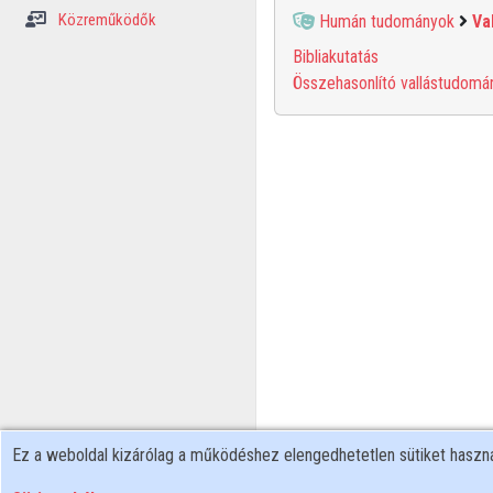
Közreműködők
Humán tudományok
Va
Bibliakutatás
Összehasonlító vallástudomá
Ez a weboldal kizárólag a működéshez elengedhetetlen sütiket hasz