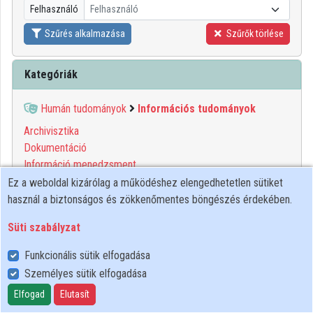
Felhasználó
Felhasználó
Közreműködők
Szűrés alkalmazása
Szűrők törlése
Kategóriák
Humán tudományok
Információs tudományok
Archivisztika
Dokumentáció
Információ menedzsment
Könyvtártudomány
Ez a weboldal kizárólag a működéshez elengedhetetlen sütiket
Oklevéltan
használ a biztonságos és zökkenőmentes böngészés érdekében.
Süti szabályzat
00:10:34
MTA
Funkcionális sütik elfogadása
Személyes sütik elfogadása
Elfogad
Elutasít