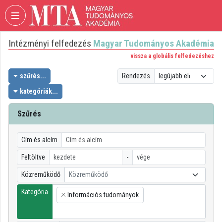
Fejléc kihagyása
Menü kihagyása
Tartalom kihagyása
Intézményi felfedezés
Magyar Tudományos Akadémia
VIDEO
TORIUM
vissza a globális felfedezéshez
MAGYAR
szűrés...
Rendezés
TUDOMÁNYOS
kategóriák...
AKADÉMIA
Szűrés
Intézményi kezdőlap
Bejelentkezés
Cím és alcím
Intézményi felfedezés
Feltöltve
-
Közreműködő
Közreműködő
Kategóriák
Kategória
Információs tudományok
Intézményi listák
×
Intézmények