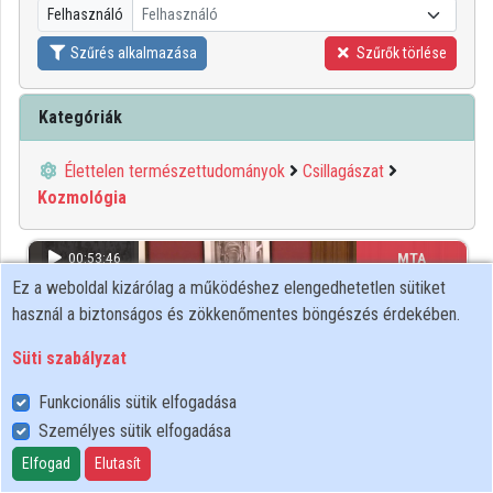
Felhasználó
Felhasználó
Közreműködők
Szűrés alkalmazása
Szűrők törlése
Kategóriák
Élettelen természettudományok
Csillagászat
Kozmológia
00:53:46
MTA
Ez a weboldal kizárólag a működéshez elengedhetetlen sütiket
használ a biztonságos és zökkenőmentes böngészés érdekében.
Süti szabályzat
Funkcionális sütik elfogadása
Személyes sütik elfogadása
Elfogad
Elutasít