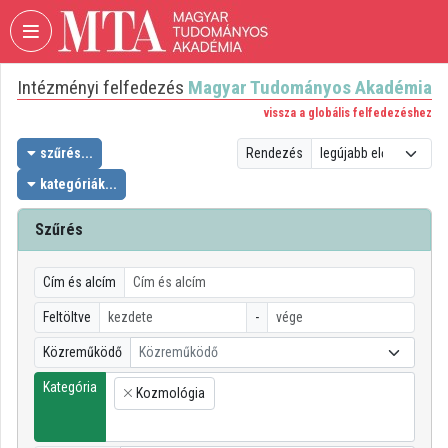
Fejléc kihagyása
Menü kihagyása
Tartalom kihagyása
Intézményi felfedezés
Magyar Tudományos Akadémia
VIDEO
TORIUM
vissza a globális felfedezéshez
MAGYAR
szűrés...
Rendezés
TUDOMÁNYOS
kategóriák...
AKADÉMIA
Szűrés
Intézményi kezdőlap
Bejelentkezés
Cím és alcím
Intézményi felfedezés
Feltöltve
-
Közreműködő
Közreműködő
Kategóriák
Kategória
Kozmológia
Intézményi listák
×
Intézmények