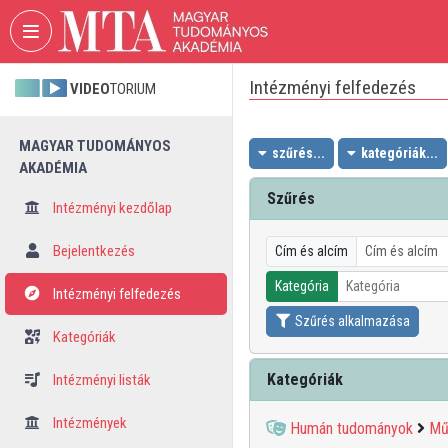
Fejléc kihagyása
Menü kihagyása
Tartalom kihagyása
Intézményi felfedezés
VIDEO
TORIUM
MAGYAR TUDOMÁNYOS
szűrés...
kategóriák...
AKADÉMIA
Szűrés
Intézményi kezdőlap
Bejelentkezés
Cím és alcím
Kategória
Intézményi felfedezés
Szűrés alkalmazása
Kategóriák
Kategóriák
Intézményi listák
Intézmények
Humán tudományok
Mű