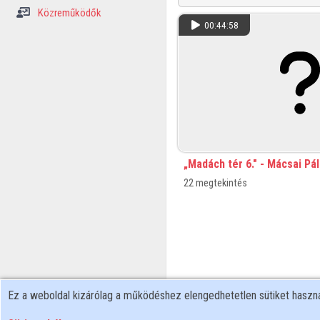
Közreműködők
00:44:58
„Madách tér 6." - Mácsai Pá
22 megtekintés
Ez a weboldal kizárólag a működéshez elengedhetetlen sütiket hasz