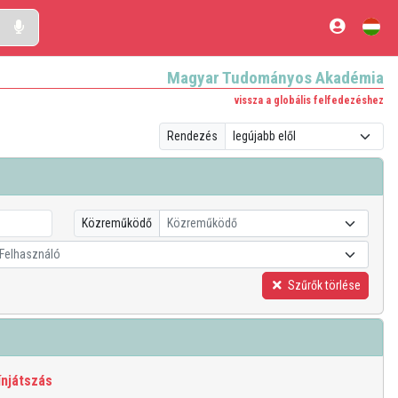
Magyar Tudományos Akadémia
vissza a globális felfedezéshez
Rendezés
Közreműködő
Közreműködő
Felhasználó
Szűrők törlése
ínjátszás