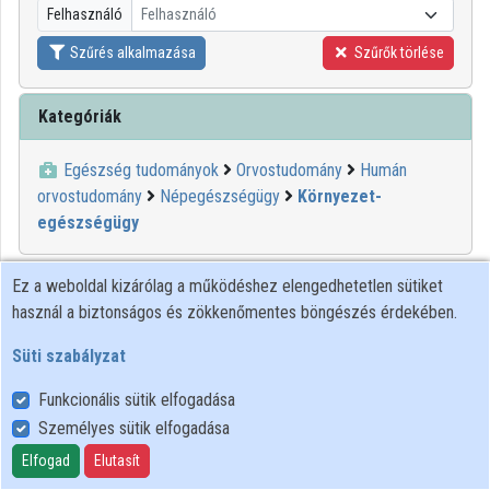
Felhasználó
Felhasználó
Közreműködők
Szűrés alkalmazása
Szűrők törlése
Kategóriák
Egészség tudományok
Orvostudomány
Humán
orvostudomány
Népegészségügy
Környezet-
egészségügy
00:04:36
MINDENTUDÁS
Ez a weboldal kizárólag a működéshez elengedhetetlen sütiket
használ a biztonságos és zökkenőmentes böngészés érdekében.
Süti szabályzat
Funkcionális sütik elfogadása
Személyes sütik elfogadása
Elfogad
Elutasít