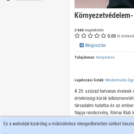
Környezetvédelem- 
2 666
megtekintés
0.00
(0 értékel
Megosztás
Tulajdonos:
Könyvtáros
Lejátszási listák:
Mindentudás Eg
A 20. század hatvanas éveinek 
értelmiségi körök lelkiismereté
társadalmi tudatba és az ember
Napja rendezvény, Római Klub lé
jobban érlelődött az a felisme
Ez a weboldal kizárólag a működéshez elengedhetetlen sütiket hasz
hanem együtt kell szemlélni a g