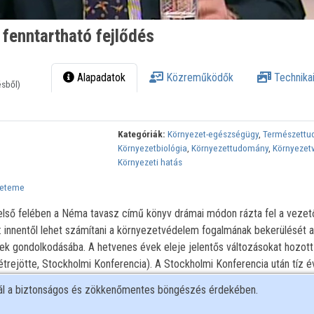
fenntartható fejlődés
Alapadatok
Közreműködők
Technikai
ésből)
Kategóriák:
Környezet-egészségügy
,
Természett
Környezetbiológia
,
Környezettudomány
,
Környezet
Környezeti hatás
yeteme
első felében a Néma tavasz című könyv drámai módon rázta fel a vezet
t: innentől lehet számítani a környezetvédelem fogalmának bekerülését a
ek gondolkodásába. A hetvenes évek eleje jelentős változásokat hozott
trejötte, Stockholmi Konferencia). A Stockholmi Konferencia után tíz é
rés, hogy a környezetvédelmi problémákat önmagában véve nem lehet me
nál a biztonságos és zökkenőmentes böngészés érdekében.
azdasági szektorok tevékenységével. Kialakult egy új koncepció, amely