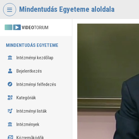
Fejléc kihagyása
Menü kihagyása
Tartalom kihagyása
Mindentudás Egyeteme aloldala
VIDEO
TORIUM
MINDENTUDÁS EGYETEME
Intézményi kezdőlap
Bejelentkezés
Intézményi felfedezés
Kategóriák
Intézményi listák
Intézmények
Közreműködők