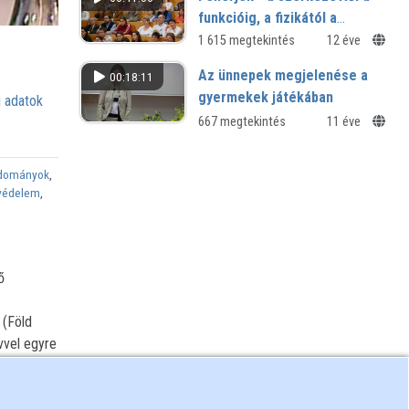
funkcióig, a fizikától a
biológiáig
1 615 megtekintés
12 éve
Az ünnepek megjelenése a
00:18:11
gyermekek játékában
 adatok
667 megtekintés
11 éve
udományok
,
védelem
,
ő
 (Föld
vvel egyre
goldani,
et