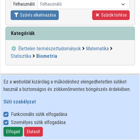
Felhasználó
Felhasználó
Közreműködők
Szűrés alkalmazása
Szűrők törlése
Kategóriák
Élettelen természettudományok
Matematika
Statisztika
Biometria
Ez a weboldal kizárólag a működéshez elengedhetetlen sütiket
használ a biztonságos és zökkenőmentes böngészés érdekében.
Süti szabályzat
Funkcionális sütik elfogadása
Személyes sütik elfogadása
Felhasználói szabályzat
Adatkezelési tájékoztató
Elfogad
Elutasít
Süti szabályzat