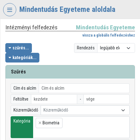
Fejléc kihagyása
Menü kihagyása
Tartalom kihagyása
Mindentudás Egyeteme aloldala
Intézményi felfedezés
Mindentudás Egyeteme
VIDEO
TORIUM
vissza a globális felfedezéshez
MINDENTUDÁS
szűrés...
Rendezés
EGYETEME
kategóriák...
Intézményi kezdőlap
Szűrés
Bejelentkezés
Cím és alcím
Intézményi felfedezés
Feltöltve
-
Kategóriák
Közreműködő
Közreműködő
Intézményi listák
Kategória
Biometria
×
Intézmények