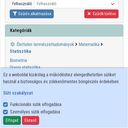
Felhasználó
Felhasználó
Közreműködők
Szűrés alkalmazása
Szűrők törlése
Kategóriák
Élettelen természettudományok
Matematika
Statisztika
Biometria
Orvosi statisztika
Ez a weboldal kizárólag a működéshez elengedhetetlen sütiket
használ a biztonságos és zökkenőmentes böngészés érdekében.
00:05:18
MINDENTUDÁS
Süti szabályzat
Funkcionális sütik elfogadása
Személyes sütik elfogadása
Elfogad
Elutasít