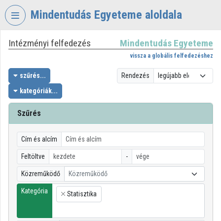
Fejléc kihagyása
Menü kihagyása
Tartalom kihagyása
Mindentudás Egyeteme aloldala
Intézményi felfedezés
Mindentudás Egyeteme
VIDEO
TORIUM
vissza a globális felfedezéshez
MINDENTUDÁS
szűrés...
Rendezés
EGYETEME
kategóriák...
Intézményi kezdőlap
Szűrés
Bejelentkezés
Cím és alcím
Intézményi felfedezés
Feltöltve
-
Kategóriák
Közreműködő
Közreműködő
Intézményi listák
Kategória
Statisztika
×
Intézmények