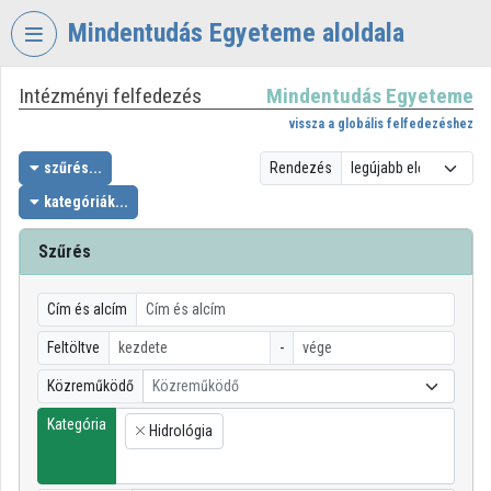
Fejléc kihagyása
Menü kihagyása
Tartalom kihagyása
Mindentudás Egyeteme aloldala
Intézményi felfedezés
Mindentudás Egyeteme
VIDEO
TORIUM
vissza a globális felfedezéshez
MINDENTUDÁS
szűrés...
Rendezés
EGYETEME
kategóriák...
Intézményi kezdőlap
Szűrés
Bejelentkezés
Cím és alcím
Intézményi felfedezés
Feltöltve
-
Kategóriák
Közreműködő
Közreműködő
Intézményi listák
Kategória
Hidrológia
×
Intézmények