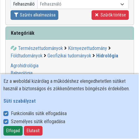
Felhasználó
Felhasználó
Közreműködők
Szűrés alkalmazása
Szűrők törlése
Kategóriák
Természettudományok
Környezettudomány
Földtudományok
Geofizikai tudományok
Hidrológia
Agrohidrológia
Balneológia
Hidrográfia
Ez a weboldal kizárólag a működéshez elengedhetetlen sütiket
használ a biztonságos és zökkenőmentes böngészés érdekében.
00:43:38
MINDENTUDÁS
Süti szabályzat
Funkcionális sütik elfogadása
Személyes sütik elfogadása
Elfogad
Elutasít