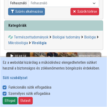
Felhasználó
Felhasználó
Közreműködők
Szűrés alkalmazása
Szűrők törlése
Kategóriák
Természettudományok
Biológiai tudomány
Biológia
Mikrobiológia
Virológia
00:48:34
MINDENTUDÁS
Ez a weboldal kizárólag a működéshez elengedhetetlen sütiket
használ a biztonságos és zökkenőmentes böngészés érdekében.
Süti szabályzat
Funkcionális sütik elfogadása
Személyes sütik elfogadása
Elfogad
Elutasít