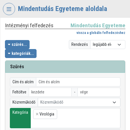
Fejléc kihagyása
Menü kihagyása
Tartalom kihagyása
Mindentudás Egyeteme aloldala
Intézményi felfedezés
Mindentudás Egyeteme
VIDEO
TORIUM
vissza a globális felfedezéshez
MINDENTUDÁS
szűrés...
Rendezés
EGYETEME
kategóriák...
Intézményi kezdőlap
Szűrés
Bejelentkezés
Cím és alcím
Intézményi felfedezés
Feltöltve
-
Kategóriák
Közreműködő
Közreműködő
Intézményi listák
Kategória
Virológia
×
Intézmények