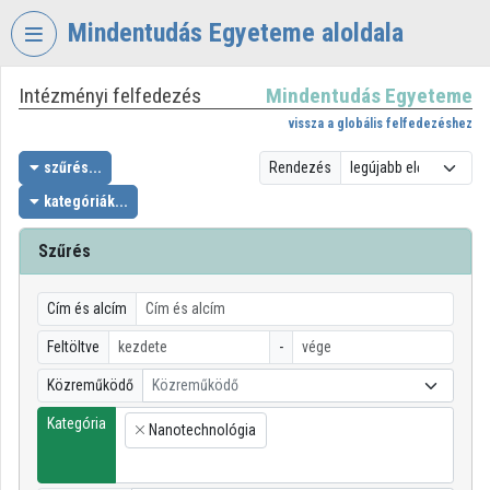
Fejléc kihagyása
Menü kihagyása
Tartalom kihagyása
Mindentudás Egyeteme aloldala
Intézményi felfedezés
Mindentudás Egyeteme
VIDEO
TORIUM
vissza a globális felfedezéshez
MINDENTUDÁS
szűrés...
Rendezés
EGYETEME
kategóriák...
Intézményi kezdőlap
Szűrés
Bejelentkezés
Cím és alcím
Intézményi felfedezés
Feltöltve
-
Kategóriák
Közreműködő
Közreműködő
Intézményi listák
Kategória
Nanotechnológia
×
Intézmények