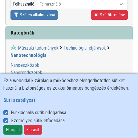
Felhasználó
Felhasználó
Közreműködők
Szűrés alkalmazása
Szűrők törlése
Kategóriák
Műszaki tudományok
Technológiai eljárások
Nanotechnológia
Nanoeszközök
Nanorendszerek
Ez a weboldal kizárólag a működéshez elengedhetetlen sütiket
használ a biztonságos és zökkenőmentes böngészés érdekében.
00:04:59
MINDENTUDÁS
Süti szabályzat
Funkcionális sütik elfogadása
Személyes sütik elfogadása
Elfogad
Elutasít