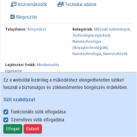
Közreműködők
Technikai adatok
Közreműködők
Megosztás
Tulajdonos:
Könyvtáros
Kategóriák:
Műszaki tudományok
,
Technológiai eljárások
,
Nanotechnológia
(Anyagtechnológiák)
,
Nanotechnológia
,
Nanoeszközök
Lejátszási listák:
Mindentudás
Egyeteme
Ez a weboldal kizárólag a működéshez elengedhetetlen sütiket
Tíz a mínusz kilencediken, ekkora a nano. Hogy el tudjuk képzelni,
használ a biztonságos és zökkenőmentes böngészés érdekében.
ez három vízmolekula mérete. Ebben a varázslatosan parányi
világba kalauzol el bennünket Mihály György.
Süti szabályzat
Minden jog fenntartva.
Funkcionális sütik elfogadása
Személyes sütik elfogadása
Felhasználói szabályzat
Elfogad
Elutasít
Adatkezelési tájékoztató
Süti szabályzat