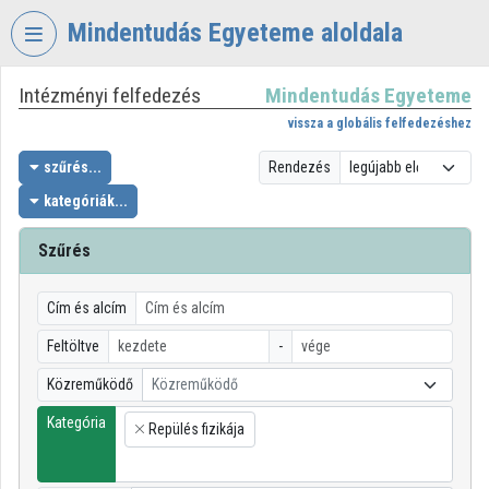
Fejléc kihagyása
Menü kihagyása
Tartalom kihagyása
Mindentudás Egyeteme aloldala
Intézményi felfedezés
Mindentudás Egyeteme
VIDEO
TORIUM
vissza a globális felfedezéshez
MINDENTUDÁS
szűrés...
Rendezés
EGYETEME
kategóriák...
Intézményi kezdőlap
Szűrés
Bejelentkezés
Cím és alcím
Intézményi felfedezés
Feltöltve
-
Kategóriák
Közreműködő
Közreműködő
Intézményi listák
Kategória
Repülés fizikája
×
Intézmények