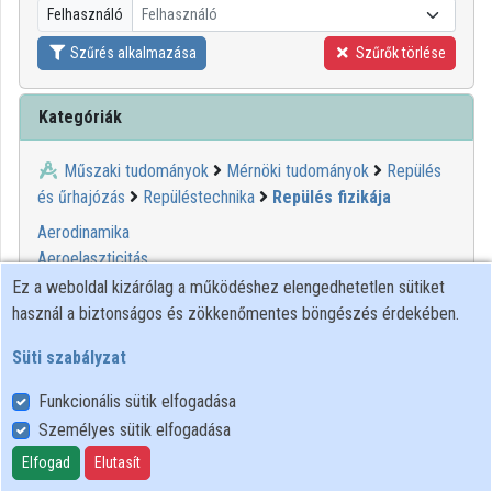
Felhasználó
Felhasználó
Közreműködők
Szűrés alkalmazása
Szűrők törlése
Kategóriák
Műszaki tudományok
Mérnöki tudományok
Repülés
és űrhajózás
Repüléstechnika
Repülés fizikája
Aerodinamika
Aeroelaszticitás
Repülésmechanika
Ez a weboldal kizárólag a működéshez elengedhetetlen sütiket
Számítógépes áramlástan (Repülés fizikája)
használ a biztonságos és zökkenőmentes böngészés érdekében.
Süti szabályzat
00:11:06
MINDENTUDÁS
Funkcionális sütik elfogadása
Személyes sütik elfogadása
Elfogad
Elutasít