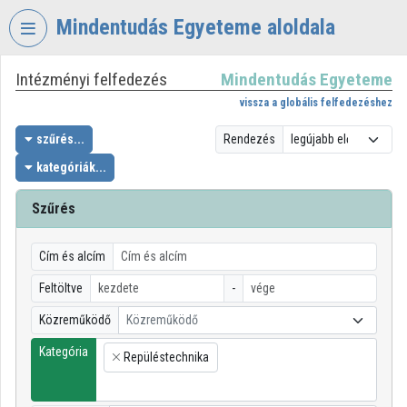
Fejléc kihagyása
Menü kihagyása
Tartalom kihagyása
Mindentudás Egyeteme aloldala
Intézményi felfedezés
Mindentudás Egyeteme
VIDEO
TORIUM
vissza a globális felfedezéshez
MINDENTUDÁS
szűrés...
Rendezés
EGYETEME
kategóriák...
Intézményi kezdőlap
Szűrés
Bejelentkezés
Cím és alcím
Intézményi felfedezés
Feltöltve
-
Kategóriák
Közreműködő
Közreműködő
Intézményi listák
Kategória
Repüléstechnika
×
Intézmények