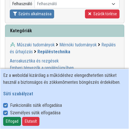
Felhasználó
Felhasználó
Közreműködők
Szűrés alkalmazása
Szűrők törlése
Kategóriák
Műszaki tudományok
Mérnöki tudományok
Repülés
és űrhajózás
Repüléstechnika
Aeroakusztika és rezgések
Emberi tényezők a repülés(ügy)ben
Fedélzeti rendszerek és berendezések
Ez a weboldal kizárólag a működéshez elengedhetetlen sütiket
Repülés fizikája
használ a biztonságos és zökkenőmentes böngészés érdekében.
Repülőgép-anyagok alkalmazásai
Süti szabályzat
Repülőgépek üzemeltetése
Repülőgépgyártás
Funkcionális sütik elfogadása
Repülőmotor technológiák
Személyes sütik elfogadása
Elfogad
Elutasít
00:11:06
MINDENTUDÁS