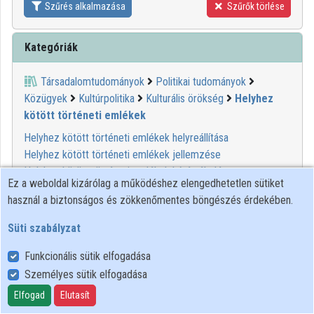
Szűrés alkalmazása
Szűrők törlése
Közreműködők
Kategóriák
Társadalomtudományok
Politikai tudományok
Közügyek
Kultúrpolitika
Kulturális örökség
Helyhez
kötött történeti emlékek
Helyhez kötött történeti emlékek helyreállítása
Helyhez kötött történeti emlékek jellemzése
Helyhez kötött történeti emlékek kárértékelése
Ez a weboldal kizárólag a működéshez elengedhetetlen sütiket
Helyhez kötött történeti emlékek konzerváló kezelése
használ a biztonságos és zökkenőmentes böngészés érdekében.
Helyhez kötött történeti emlékek külső szennyeződése
Helyhez kötött történeti emlékek modellje
Süti szabályzat
Helyhez kötött történeti emlékek módszertana
Funkcionális sütik elfogadása
Személyes sütik elfogadása
00:10:22
MINDENTUDÁS
Elfogad
Elutasít