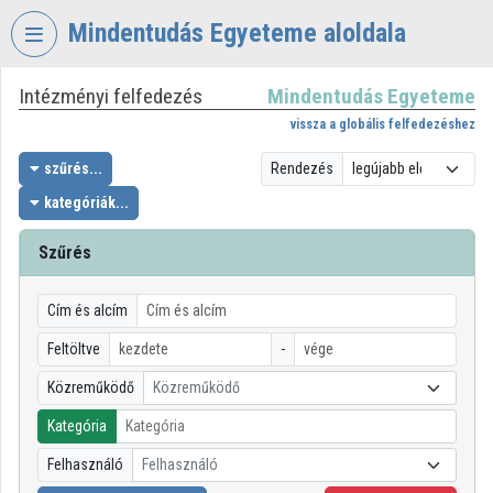
Fejléc kihagyása
Menü kihagyása
Tartalom kihagyása
Mindentudás Egyeteme aloldala
Intézményi felfedezés
Mindentudás Egyeteme
VIDEO
TORIUM
vissza a globális felfedezéshez
MINDENTUDÁS
szűrés...
Rendezés
EGYETEME
kategóriák...
Intézményi kezdőlap
Szűrés
Bejelentkezés
Cím és alcím
Intézményi felfedezés
Feltöltve
-
Kategóriák
Közreműködő
Közreműködő
Intézményi listák
Kategória
Intézmények
Felhasználó
Felhasználó