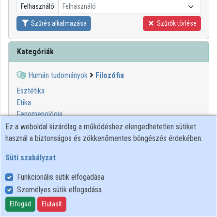
Felhasználó
Felhasználó
Közreműködők
Szűrés alkalmazása
Szűrők törlése
Kategóriák
Humán tudományok
Filozófia
Esztétika
Etika
Fenomenológia
Filozófiai antropológia
Ez a weboldal kizárólag a működéshez elengedhetetlen sütiket
Ismeretelmélet
használ a biztonságos és zökkenőmentes böngészés érdekében.
Jogfilozófia
Süti szabályzat
Logika
Metafizika
Funkcionális sütik elfogadása
Szemiotika
Személyes sütik elfogadása
Szisztematikus filozófia
Elfogad
Elutasít
Tudományfilozófia