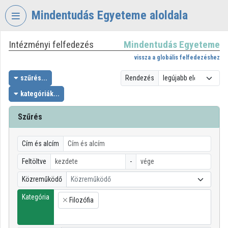
Fejléc kihagyása
Menü kihagyása
Tartalom kihagyása
Mindentudás Egyeteme aloldala
Intézményi felfedezés
Mindentudás Egyeteme
VIDEO
TORIUM
vissza a globális felfedezéshez
MINDENTUDÁS
szűrés...
Rendezés
EGYETEME
kategóriák...
Intézményi kezdőlap
Szűrés
Bejelentkezés
Cím és alcím
Intézményi felfedezés
Feltöltve
-
Kategóriák
Közreműködő
Közreműködő
Intézményi listák
Kategória
Filozófia
×
Intézmények