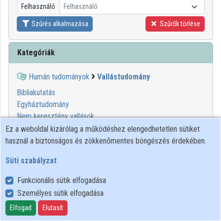
Felhasználó
Felhasználó
Közreműködők
Szűrés alkalmazása
Szűrők törlése
Kategóriák
Humán tudományok
Vallástudomány
Bibliakutatás
Egyháztudomány
Nem keresztény vallások
Összehasonlító vallástudomány
Ez a weboldal kizárólag a működéshez elengedhetetlen sütiket
Pasztorizáció
használ a biztonságos és zökkenőmentes böngészés érdekében.
Teológia
Süti szabályzat
00:49:52
MINDENTUDÁS
Funkcionális sütik elfogadása
Személyes sütik elfogadása
Elfogad
Elutasít