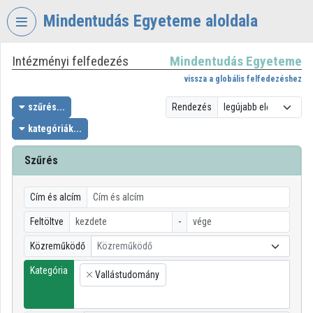
Fejléc kihagyása
Menü kihagyása
Tartalom kihagyása
Mindentudás Egyeteme aloldala
Intézményi felfedezés
Mindentudás Egyeteme
VIDEO
TORIUM
vissza a globális felfedezéshez
MINDENTUDÁS
szűrés...
Rendezés
EGYETEME
kategóriák...
Intézményi kezdőlap
Szűrés
Bejelentkezés
Cím és alcím
Intézményi felfedezés
Feltöltve
-
Kategóriák
Közreműködő
Közreműködő
Intézményi listák
Kategória
Vallástudomány
×
Intézmények