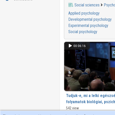
Social sciences
Psycho
Applied psychology
Developmental psychology
Experimental psychology
Social psychology
00:06:16
Tudjuk-e, mi a lelki egészs
folyamatok biológiai, pszic
társadalmi összetevői
542 view
Rövidített változat