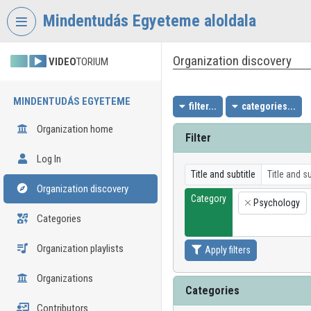
Skip header
Skip menu
Skip content
Mindentudás Egyeteme aloldala
Organization discovery
VIDEO
TORIUM
MINDENTUDÁS EGYETEME
filter...
categories...
Organization home
Filter
Log In
Title and subtitle
Organization discovery
Category
Psychology
×
Categories
Organization playlists
Apply filters
Organizations
Categories
Contributors