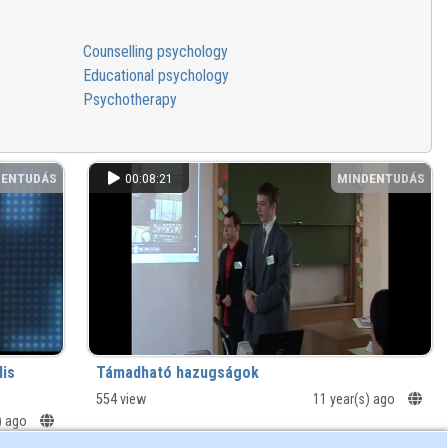
Counselling psychology
Educational psychology
Psychotherapy
DENTUDÁS
00:08:21
MINDENTUDÁS
lis
Támadható hazugságok
554 view
11 year(s) ago
) ago