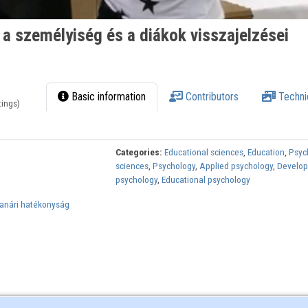
 a személyiség és a diákok visszajelzései
Basic information
Contributors
Techni
tings)
Categories:
Educational sciences
,
Education
,
Psyc
sciences
,
Psychology
,
Applied psychology
,
Develo
psychology
,
Educational psychology
tanári hatékonyság