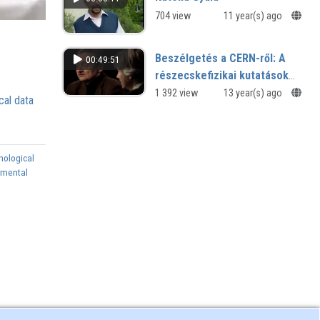
704 view
11 year(s) ago
Beszélgetés a CERN-ről: A
00:49:51
részecskefizikai kutatások
gyakorlati hasznáról
1 392 view
13 year(s) ago
cal data
hological
pmental