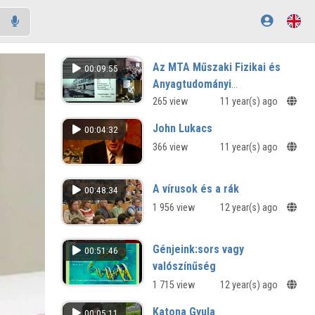
Az MTA Műszaki Fizikai és
00:09:55
Anyagtudományi
Kutatóintézet bemutatása
265 view
11 year(s) ago
John Lukacs
00:04:32
366 view
11 year(s) ago
A vírusok és a rák
00:48:34
1 956 view
12 year(s) ago
Génjeink:sors vagy
00:51:46
valószínűség
1 715 view
12 year(s) ago
Katona Gyula
00:05:11