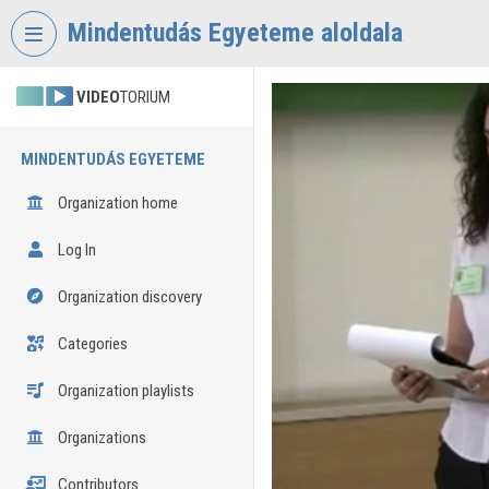
Skip header
Skip menu
Skip content
Mindentudás Egyeteme aloldala
VIDEO
TORIUM
MINDENTUDÁS EGYETEME
Organization home
Log In
Organization discovery
Categories
Organization playlists
Organizations
Contributors